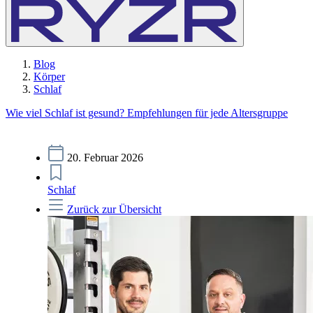
Blog
Körper
Schlaf
Wie viel Schlaf ist gesund? Empfehlungen für jede Altersgruppe
20. Februar 2026
Schlaf
Zurück zur Übersicht