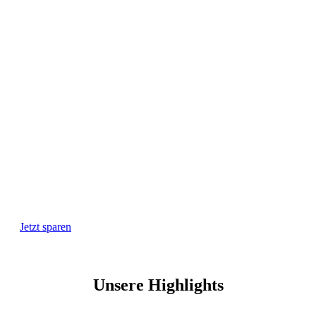
SPAR DICH FIT IM SCHLAF
%
Tage
17
90
+
Probeschlafen*
auf die komplette Schlafserie*
* auf den UVP bis zum 26.10.2025 | 90 Nächte Probeschlafen –
risikofrei für Matratzen & Topper. Details in unseren
AGB
.
Jetzt sparen
Unsere Highlights