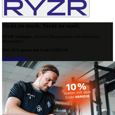
Nicht zu stark. Nicht zu sanft.
RYZR Variogun
- die erste Massagepistole mit einstellbarer
Massagetiefe.
Jetzt 10% sparen mit Code VARIO10
Jetzt entdecken