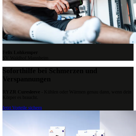
Felix Lohkemper
SV Waldhof Mannheim
Soforthilfe bei Schmerzen und
Verspannungen
RYZR Curesleeve
- Kühlen oder Wärmen genau dann, wenn dein
Körper es braucht.
Jetzt Vorteile sichern