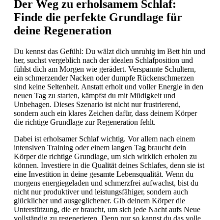
Der Weg zu erholsamem Schlaf:
Finde die perfekte Grundlage für
deine Regeneration
Du kennst das Gefühl: Du wälzt dich unruhig im Bett hin und
her, suchst vergeblich nach der idealen Schlafposition und
fühlst dich am Morgen wie gerädert. Verspannte Schultern,
ein schmerzender Nacken oder dumpfe Rückenschmerzen
sind keine Seltenheit. Anstatt erholt und voller Energie in den
neuen Tag zu starten, kämpfst du mit Müdigkeit und
Unbehagen. Dieses Szenario ist nicht nur frustrierend,
sondern auch ein klares Zeichen dafür, dass deinem Körper
die richtige Grundlage zur Regeneration fehlt.
Dabei ist erholsamer Schlaf wichtig. Vor allem nach einem
intensiven Training oder einem langen Tag braucht dein
Körper die richtige Grundlage, um sich wirklich erholen zu
können. Investiere in die Qualität deines Schlafes, denn sie ist
eine Investition in deine gesamte Lebensqualität. Wenn du
morgens energiegeladen und schmerzfrei aufwachst, bist du
nicht nur produktiver und leistungsfähiger, sondern auch
glücklicher und ausgeglichener. Gib deinem Körper die
Unterstützung, die er braucht, um sich jede Nacht aufs Neue
vollständig zu regenerieren. Denn nur so kannst du das volle