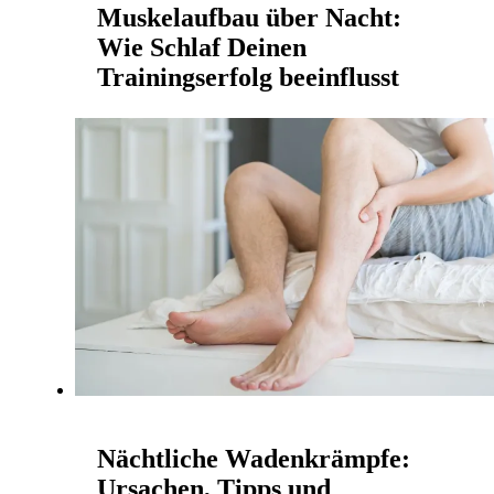
Muskelaufbau über Nacht:
Wie Schlaf Deinen
Trainingserfolg beeinflusst
RYZR | 20. Februar 2026
Stell Dir vor, Du könntest Deinen Muskelaufbau
beschleunigen, indem Du einfach nur schläfst.
Klingt zu schön, um wahr zu sein? Tatsächlich
spielt der ...
Mehr lesen
Nächtliche Wadenkrämpfe:
Ursachen, Tipps und