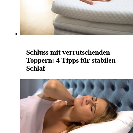
Schluss mit verrutschenden
Toppern: 4 Tipps für stabilen
Schlaf
RYZR | 30. Oktober 2025
Ein Topper kann Dein Bett im Handumdrehen in
eine echte Wohlfühloase verwandeln. Er entlastet
gezielt Deinen Körper, stützt Deine Wirbelsäule
und sorg...
Mehr lesen