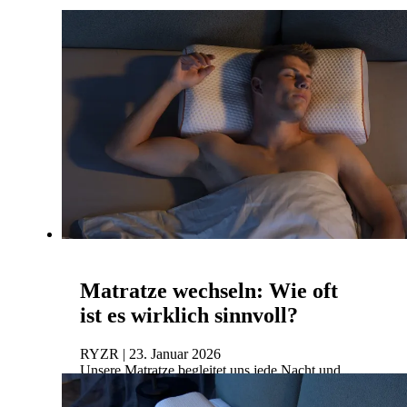
RYZR | 26. Januar 2026
Guter Schlaf ist fundamental für unsere
Gesundheit, Leistungsfähigkeit und unser
allgemeines Wohlbefinden.
Mehr lesen
Matratze wechseln: Wie oft
ist es wirklich sinnvoll?
RYZR | 23. Januar 2026
Unsere Matratze begleitet uns jede Nacht und
leistet dabei Schwerstarbeit – oft über viele Jahre
hinweg. Sie trägt nicht nur unser Körpergewicht,