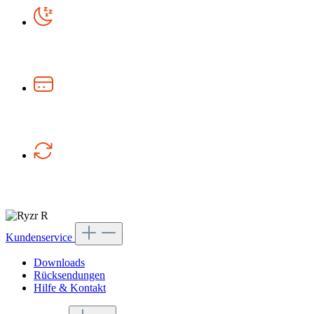
90 Nächte Probeschlafen
für Matratzen & Topper
Flexible Zahlungs­möglichkeiten
Paypal, Kreditkarte, Klarna
14 Tage Rückgaberecht
Kein Risiko
Kundenservice
Downloads
Rücksendungen
Hilfe & Kontakt