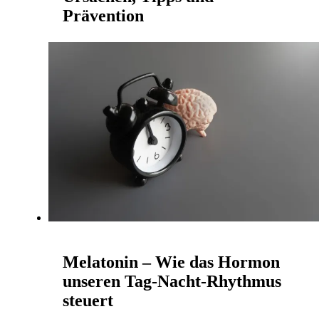
Prävention
RYZR | 20. Februar 2026
Nächtliche Wadenkrämpfe treten meist
unvermittelt auf und reißen uns förmlich aus dem
Schlaf. Plötzlich mitten in der Nacht zieht sich
der Muskel zusa...
Mehr lesen
Melatonin – Wie das Hormon
unseren Tag-Nacht-Rhythmus
steuert