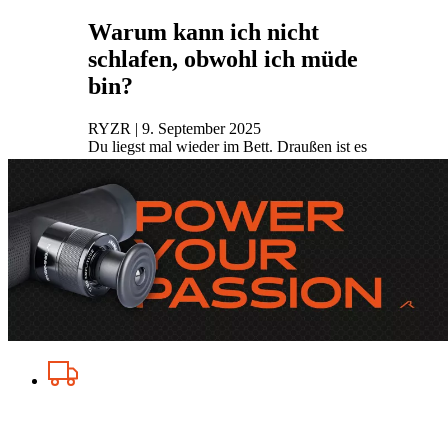
Warum kann ich nicht
schlafen, obwohl ich müde
bin?
RYZR | 9. September 2025
Du liegst mal wieder im Bett. Draußen ist es
längst dunkel, doch Du wälzt Dich von einer
Seite zur anderen. Dein Körper sehnt sich nach
Schlaf, aber i...
Mehr lesen
Kostenloser Versand
ab 40 €