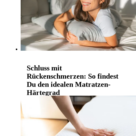
und Geist. Trotzdem wachen viele morgens
verspannt, müde oder mit Rückenschmerzen auf.
Mehr lesen
Schluss mit
Rückenschmerzen: So findest
Du den idealen Matratzen-
Härtegrad
RYZR | 13. November 2025
Fühlst Du Dich morgens manchmal steif,
unausgeruht oder hast Rückenschmerzen,
obwohl Du eigentlich genug Schlaf hattest?
Dann könnte der falsche Matra...
Mehr lesen