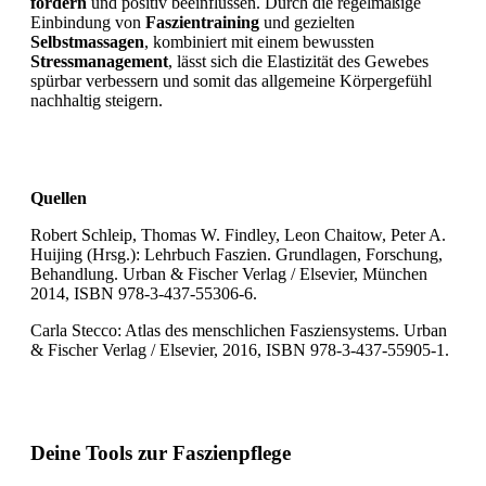
fördern
und positiv beeinflussen. Durch die regelmäßige
Einbindung von
Faszientraining
und gezielten
Selbstmassagen
, kombiniert mit einem bewussten
Stressmanagement
, lässt sich die Elastizität des Gewebes
spürbar verbessern und somit das allgemeine Körpergefühl
nachhaltig steigern.
Quellen
Robert Schleip, Thomas W. Findley, Leon Chaitow, Peter A.
Huijing (Hrsg.): Lehrbuch Faszien. Grundlagen, Forschung,
Behandlung. Urban & Fischer Verlag / Elsevier, München
2014, ISBN 978-3-437-55306-6.
Carla Stecco: Atlas des menschlichen Fasziensystems. Urban
& Fischer Verlag / Elsevier, 2016, ISBN 978-3-437-55905-1.
Deine Tools zur Faszienpflege