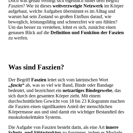
Doch was genau verbirgt sich eigentlich hinter dem Begriff
Faszien
? Wie ist dieses
weitverzweigte Netzwerk
im Körper
aufgebaut, welche Aufgaben übernimmt es im Alltag und
warum hat sein Zustand so großen Einfluss darauf, wie
beweglich, leistungsfähig und schmerzfrei wir uns fühlen?
Um das besser zu verstehen, lohnt es sich, zunächst einen
genauen Blick auf die
Definition und Funktion der Faszien
zu werfen.
Was sind Faszien?
Der Begriff
Faszien
leitet sich vom lateinischen Wort
„fascia“
ab, was so viel wie Band, Binde oder Bandage
bedeutet, und bezeichnet ein
netzartiges Bindegewebe
, das
sich durch den gesamten Körper zieht. Mit einem
durchschnittlichen Gewicht von 18 bis 23 Kilogramm machen
die Faszien einen signifikanten Anteil der menschlichen
Körpermasse aus und sind damit ein wichtiger Bestandteil des
muskuloskelettalen Systems.
Die Aufgabe von Faszien besteht darin, als eine Art
innere
Schutz- und Stützstruktur
zu fungieren, indem es Muskeln,