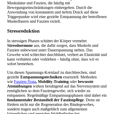
Muskulatur und Faszien, die häufig mit
Bewegungseinschränkungen einhergehen. Durch die
Anwendung von konstantem und tiefem Druck auf diese
Triggerpunkte wird eine gezielte Entspannung der betroffenen
Muskelfasern und Faszien erzielt.
Stressreduktion
In stressigen Phasen schüttet der Körper vermehrt
Stresshormone
aus, die dafür sorgen, dass Muskeln und
Faszien unbewusst unter Dauerspannung stehen. Das
Gewebe wird schlechter durchblutet, verliert an Elastizität und
kann verhärten oder verkleben – häufig ohne, dass wir es
sofort bemerken.
Um diesen Spannungs-Kreislauf zu durchbrechen, sind
gezielte
Entspannungstechniken
essenziell. Methoden
wie
Faszien-Yoga
, Mobility-Training
oder
bewusste
Atemübungen
wirken beruhigend auf das Nervensystem und
ermöglichen so dem Fasziengewebe, sich wieder zu
entspannen. Regelmäßige Entspannungsphasen sind daher ein
fundamentaler Bestandteil der Faszienpflege
. Denn sie
fördern nicht nur die Regeneration des Bindegewebes,
sondern tragen auch maßgeblich zum allgemeinen
körperlichen und mentalen Wohlbefinden bei.