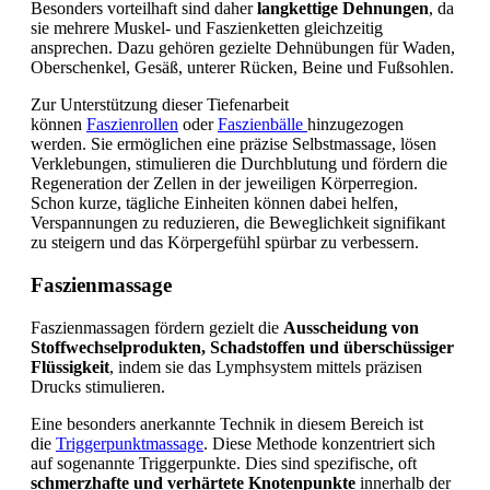
Besonders vorteilhaft sind daher
langkettige Dehnungen
, da
sie mehrere Muskel- und Faszienketten gleichzeitig
ansprechen. Dazu gehören gezielte Dehnübungen für Waden,
Oberschenkel, Gesäß, unterer Rücken, Beine und Fußsohlen.
Zur Unterstützung dieser Tiefenarbeit
können
Faszienrollen
oder
Faszienbälle
hinzugezogen
werden. Sie ermöglichen eine präzise Selbstmassage, lösen
Verklebungen, stimulieren die Durchblutung und fördern die
Regeneration der Zellen in der jeweiligen Körperregion.
Schon kurze, tägliche Einheiten können dabei helfen,
Verspannungen zu reduzieren, die Beweglichkeit signifikant
zu steigern und das Körpergefühl spürbar zu verbessern.
Faszienmassage
Faszienmassagen fördern gezielt die
Ausscheidung von
Stoffwechselprodukten, Schadstoffen und überschüssiger
Flüssigkeit
, indem sie das Lymphsystem mittels präzisen
Drucks stimulieren.
Eine besonders anerkannte Technik in diesem Bereich ist
die
Triggerpunktmassage
. Diese Methode konzentriert sich
auf sogenannte Triggerpunkte. Dies sind spezifische, oft
schmerzhafte und verhärtete Knotenpunkte
innerhalb der