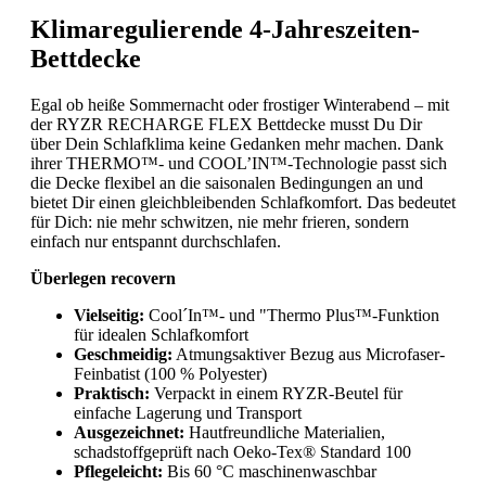
Klimaregulierende 4-Jahreszeiten-
Bettdecke
Egal ob heiße Sommernacht oder frostiger Winterabend – mit
der RYZR RECHARGE FLEX Bettdecke musst Du Dir
über Dein Schlafklima keine Gedanken mehr machen. Dank
ihrer THERMO™- und COOL’IN™-Technologie passt sich
die Decke flexibel an die saisonalen Bedingungen an und
bietet Dir einen gleichbleibenden Schlafkomfort. Das bedeutet
für Dich: nie mehr schwitzen, nie mehr frieren, sondern
einfach nur entspannt durchschlafen.
Überlegen recovern
Vielseitig:
Cool´In™- und "Thermo Plus™-Funktion
für idealen Schlafkomfort
Geschmeidig:
Atmungsaktiver Bezug aus Microfaser-
Feinbatist (100 % Polyester)
Praktisch:
Verpackt in einem RYZR-Beutel für
einfache Lagerung und Transport
Ausgezeichnet:
Hautfreundliche Materialien,
schadstoffgeprüft nach Oeko-Tex® Standard 100
Pflegeleicht:
Bis 60 °C maschinenwaschbar