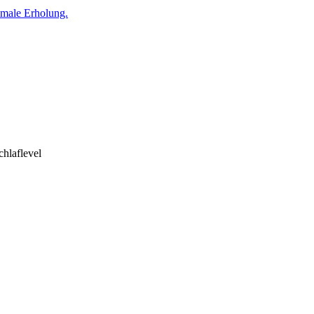
timale Erholung.
chlaflevel